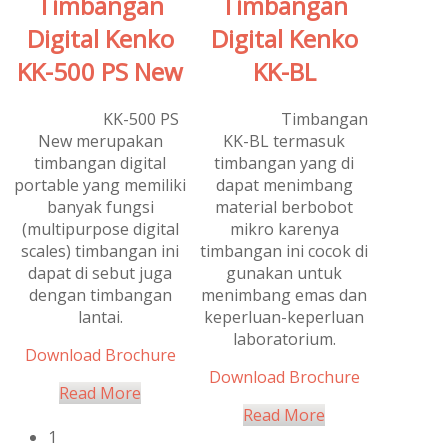
Timbangan
Timbangan
Digital Kenko
Digital Kenko
KK-500 PS New
KK-BL
KK-500 PS
Timbangan
Rated
Out
Rated
Out
New merupakan
KK-BL termasuk
Of 5
Of 5
timbangan digital
timbangan yang di
portable yang memiliki
dapat menimbang
banyak fungsi
material berbobot
(multipurpose digital
mikro karenya
scales) timbangan ini
timbangan ini cocok di
dapat di sebut juga
gunakan untuk
dengan timbangan
menimbang emas dan
lantai.
keperluan-keperluan
laboratorium.
Download Brochure
Download Brochure
Read More
Read More
1