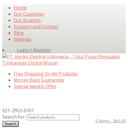
Home
Our Customer
Our Branchs
Support and Contact
Blog
Sitemap
Login / Register
Free Shipping On All Products
Money Back Guarantee
Special weekly Offer
:
021-2952-0101
Search for:
0 Items -
Rp
0.00
Search