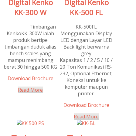
Digital Kenko
Digital Kenko
KK-300 W
KK-500 FL
Timbangan
KK-500FL
Rated
Out
KenkoKK-300W ialah
Menggunakan Display
Of 5
produk bertipe
LED dengan Layar LED
timbangan duduk alias
Back light berwarna
bench scales yang
grey
mampu menimbang
Kapasitas 1 / 2 / 5 / 10 /
berat 30 hingga 500 KG
20 Ton Komunikasi RS-
232, Optional Ethernet,
Download Brochure
Koneksi untuk ke
komputer maupun
Read More
printer.
Download Brochure
Read More