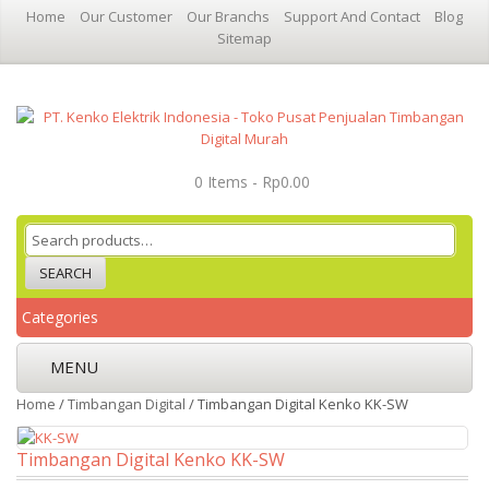
Home
Our Customer
Our Branchs
Support And Contact
Blog
Sitemap
Login / Register
0 Items -
Rp
0.00
SEARCH
Categories
MENU
Home
/
Timbangan Digital
/ Timbangan Digital Kenko KK-SW
Timbangan Digital Kenko KK-SW