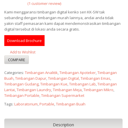
(
1
customer review)
Rated
5.00
Kami menggaransi timbangan digital kenko seri KK-SW tak
out of 5
sebanding dengan timbangan murah lainnya, andai anda tidak
based on
1
yakin staff pemasaran kami dapat mendemonstrasikan timbangan
customer
digital tersebut di lokasi anda secara gratis.
rating
Download Brochure
Add to Wishlist
COMPARE
Categories:
Timbangan Analitik
,
Timbangan Apoteker
,
Timbangan
Buah
,
Timbangan Dapur
,
Timbangan Digital
,
Timbangan Emas
,
Timbangan Gudang
,
Timbangan Kue
,
Timbangan Lab
,
Timbangan
Lantai
,
Timbangan Laundry
,
Timbangan Meja
,
Timbangan Mikro
,
Timbangan Portable
,
Timbangan Supermarket
Tags:
Laboratorium
,
Portable
,
Timbangan Buah
Description