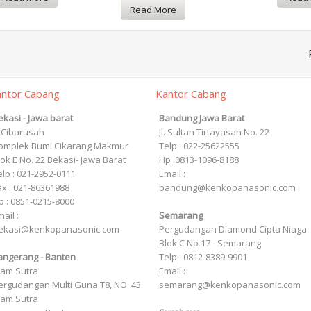
Rated
Out Of
Read More
5
facebook
twitter
rss
ntor Cabang
Kantor Cabang
ekasi - Jawa barat
Bandung Jawa Barat
l. Cibarusah
Jl. Sultan Tirtayasah‎ No. 22
omplek Bumi Cikarang Makmur
Telp : 022-25622555
lok E No. 22 Bekasi- Jawa Barat
Hp :0813-1096-8188
elp : 021-2952-0111
Email :
ax : 021-86361988
bandung@kenkopanasonic.com
p : 0851-0215-8000
ail :
Semarang
ekasi@kenkopanasonic.com
Pergudangan Diamond Cipta Niaga
Blok C No 17 - Semarang
angerang - Banten
Telp : 0812-8389-9901
lam Sutra
Email :
ergudangan Multi Guna T8, NO. 43
semarang@kenkopanasonic.com
lam Sutra