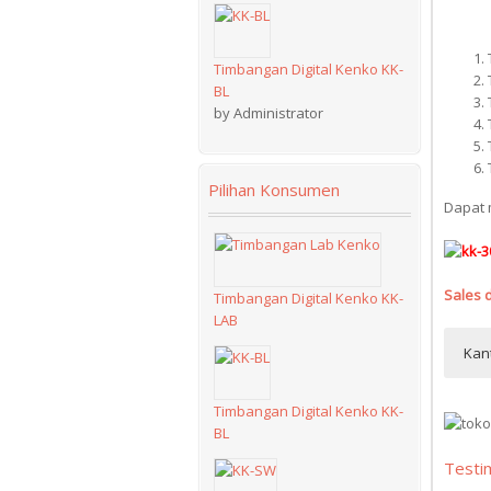
Timbangan Digital Kenko KK-
BL
by Administrator
Pilihan Konsumen
Dapat m
Sales 
Timbangan Digital Kenko KK-
LAB
Kan
Centra
Pergud
Jl. Sul
Jl. Ci
Jl. Ke
Mall R
Tower 
No.43 
Bandun
Kompl
Timbangan Digital Kenko KK-
Grogol 
Telp :
Telp :
Blok E
BL
Kantor
Kantor
Jakart
Fax : 
Hp :08
Bekasi
seluru
wilaya
Testi
Telp :
Email
Email
Telp :
Dukuh 