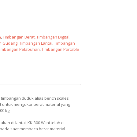
n
,
Timbangan Berat
,
Timbangan Digital
,
n Gudang
,
Timbangan Lantai
,
Timbangan
imbangan Pelabuhan
,
Timbangan Portable
 timbangan duduk alias bench scales
 untuk mengukur berat material yang
00 kg.
akan di lantai, KK-300 W ini telah di
 pada saat membaca berat material.