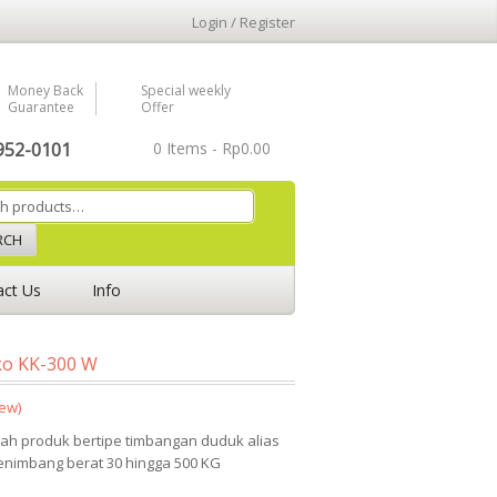
Login / Register
Money Back
Special weekly
Guarantee
Offer
952-0101
0 Items -
Rp
0.00
RCH
act Us
Info
ko KK-300 W
ew)
h produk bertipe timbangan duduk alias
nimbang berat 30 hingga 500 KG