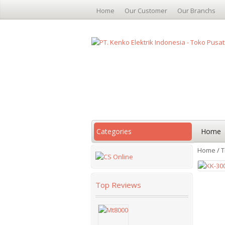
Home
Our Customer
Our Branchs
Categories
Home
Home
/
T
Top Reviews