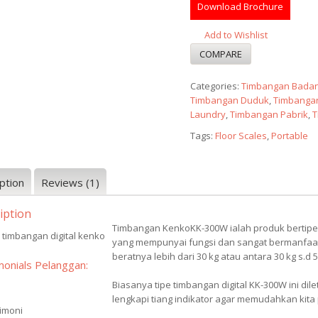
Download Brochure
rating
Add to Wishlist
COMPARE
Categories:
Timbangan Bada
Timbangan Duduk
,
Timbanga
Laundry
,
Timbangan Pabrik
,
T
Tags:
Floor Scales
,
Portable
ption
Reviews (1)
iption
Timbangan KenkoKK-300W ialah produk bertipe
yang mempunyai fungsi dan sangat bermanfaat
beratnya lebih dari 30 kg atau antara 30 kg s.d 5
monials Pelanggan:
Biasanya tipe timbangan digital KK-300W ini dilet
lengkapi tiang indikator agar memudahkan kita