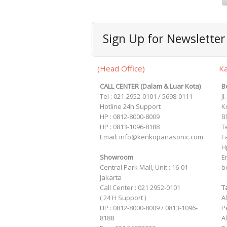
Sign Up for Newsletter
(Head Office)
Ka
CALL CENTER (Dalam & Luar Kota)
B
Tel : 021-2952-0101 / 5698-0111
J
Hotline 24h Support
K
HP : 0812-8000-8009
B
HP : 0813-1096-8188
T
Email: info@kenkopanasonic.com
F
H
Showroom
Em
Central Park Mall, Unit : 16-01 -
b
Jakarta
Call Center : 021 2952-0101
T
( 24 H Support )
A
HP : 0812-8000-8009 / 0813-1096-
P
8188
A