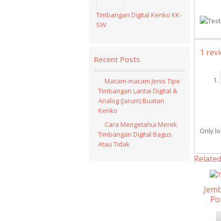
Fax : 
Fax : 
Sukoma
Untuk 
Hp : 0
Email
Kantor
Kantor
Tenggi
8009
Timbangan Digital Kenko KK-
Email 
wilaya
tingga
Bondow
SW
Kemis,
yang b
Ngawi,
Kompl
dan se
1 rev
Blok B
Untuk 
Recent Posts
Jl. Tu
8009
Jakart
Macam-macam Jenis Tipe
Telp :
Timbangan Lantai Digital &
Fax : 
Analog (Jarum) Buatan
Email 
Kenko
Cara Mengetahui Merek
Only l
Timbangan Digital Bagus
Atau Tidak
Relate
Jem
Po