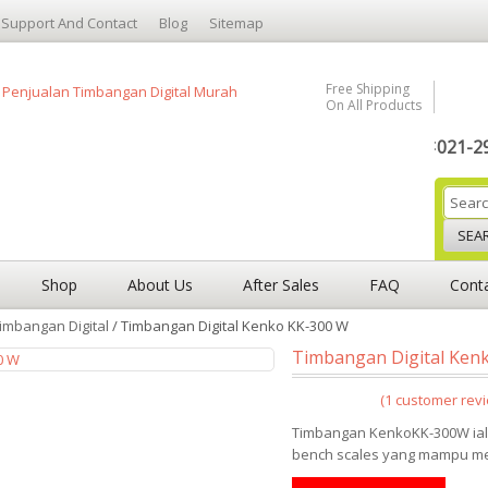
Support And Contact
Blog
Sitemap
Free Shipping
On All Products
:
021-2
SEA
Shop
About Us
After Sales
FAQ
Cont
imbangan Digital
/ Timbangan Digital Kenko KK-300 W
Timbangan Digital Ken
(
1
customer revi
Rated
5.00
Timbangan KenkoKK-300W iala
out of 5
bench scales yang mampu me
based on
1
customer