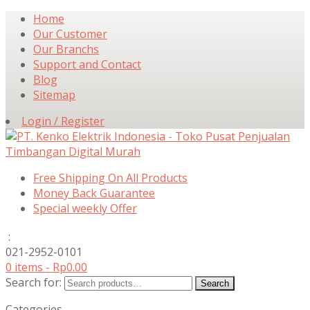
Home
Our Customer
Our Branchs
Support and Contact
Blog
Sitemap
Login / Register
Free Shipping On All Products
Money Back Guarantee
Special weekly Offer
:
021-2952-0101
0 items -
Rp
0.00
Search for:
Search
Categories