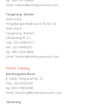
Hp : 0851-0215-8000
Email : bekasi@kenkopanasonic.com
Tangerang - Banten
Alam Sutra
Pergudangan Multi Guna T8, NO. 43
Alam Sutra
Tangerang - Banten
‎( Belakang Mc. D )
Telp : 021-5698-0111
Fax : 021-56985255
Hp : 0851-0225-8000
Email : banten@kenkopanasonic.com
Kantor Cabang
Bandung Jawa Barat
Jl. Sultan Tirtayasah‎ No. 22
Telp : 022-25622555
Hp :0813-1096-8188
Email : bandung@kenkopanasonic.com
Semarang