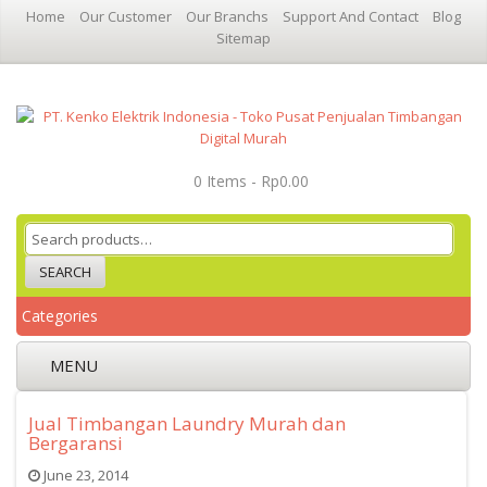
Home
Our Customer
Our Branchs
Support And Contact
Blog
Sitemap
Login / Register
0 Items -
Rp
0.00
SEARCH
Categories
MENU
Jual Timbangan Laundry Murah dan
Bergaransi
June 23, 2014